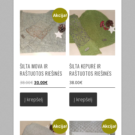
Akcija!
ŠILTA MOVA IR
ŠILTA KEPURĖ IR
RAŠTUOTOS RIEŠINĖS
RAŠTUOTOS RIEŠINĖS
Original
Current
38.00
€
30.00
€
38.00
€
price
price
was:
is:
Į krepšelį
Į krepšelį
38.00€.
30.00€.
Akcija!
Akcija!