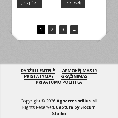
Į krepšelį
Į krepšelį
44.00€.
35.00€.
44.00€.
35.00€.
1
2
3
→
DYDŽIŲ LENTELĖ
APMOKĖJIMAS IR
PRISTATYMAS
GRĄŽINIMAS
PRIVATUMO POLITIKA
Copyright © 2026
Agnettes stilius
. All
Rights Reserved.
Capture by Slocum
Studio