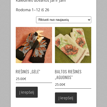
Kalėdinės dovanos Jai ir Jam
Sorted
Rodoma 1–12 iš 26
by
latest
RIEŠINĖS „GĖLĖ”
BALTOS RIEŠINĖS
„AGUONOS”
25.00
€
25.00
€
Į krepšelį
Į krepšelį