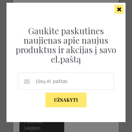
Rezultatų: 1
Gaukite paskutines
naujienas apie naujus
produktus ir akcijas į savo
el.paštą
MELANŽINIS
MEGZTUKAS
LAISVALAIKIUI
UŽSAKYTI
119.00
€
This
product
Pasirinkti
has
savybes