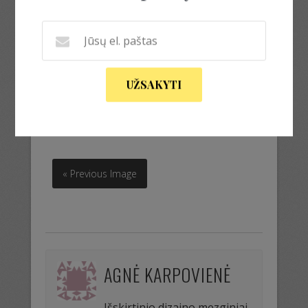
UŽSAKYTI
žavus megztukas
žavus megztukas
« Previous Image
AGNĖ KARPOVIENĖ
Išskirtinio dizaino mezginiai