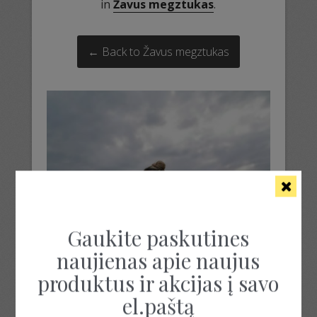
in
Žavus megztukas
.
← Back to Žavus megztukas
Gaukite paskutines
naujienas apie naujus
produktus ir akcijas į savo
el.paštą