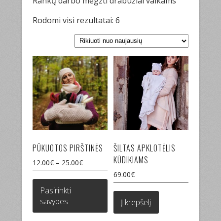
Rankų darbo megzti drabužiai vaikams
Sorted
Rodomi visi rezultatai: 6
by
latest
PŪKUOTOS PIRŠTINĖS
ŠILTAS APKLOTĖLIS
KŪDIKIAMS
12.00
€
–
25.00
€
69.00
€
This
product
Pasirinkti
has
savybes
Į krepšelį
multiple
variants.