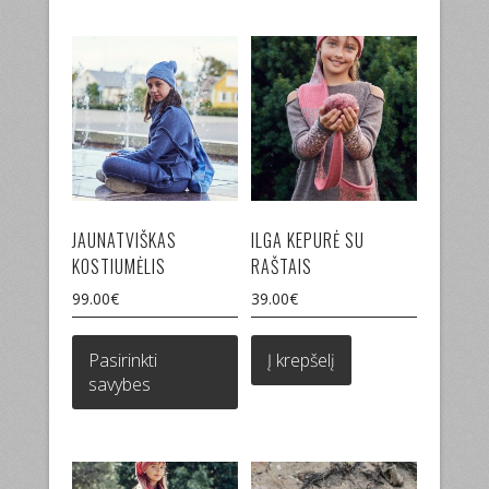
The
options
may
be
chosen
on
the
product
page
JAUNATVIŠKAS
ILGA KEPURĖ SU
KOSTIUMĖLIS
RAŠTAIS
99.00
€
39.00
€
This
product
Pasirinkti
Į krepšelį
has
savybes
multiple
variants.
The
options