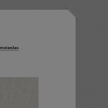
s melanžas
.