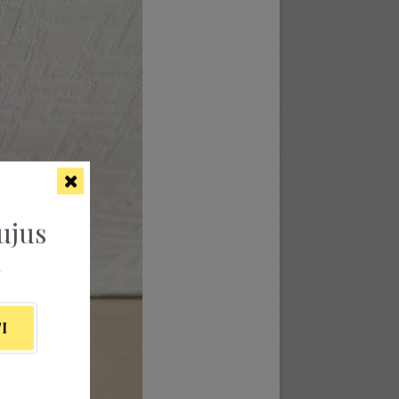
ujus
ą
I