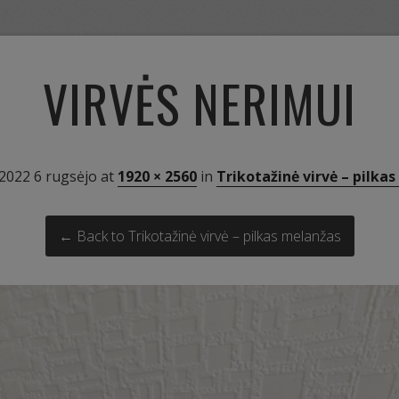
VIRVĖS NERIMUI
2022 6 rugsėjo
at
1920 × 2560
in
Trikotažinė virvė – pilka
← Back to Trikotažinė virvė – pilkas melanžas