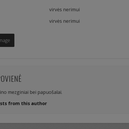
virvės nerimui
virvės nerimui
Image
POVIENĖ
aino mezginiai bei papuošalai.
sts from this author