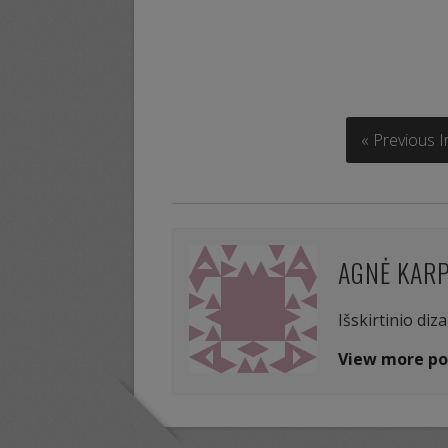
« Previous 
AGNĖ KAR
Išskirtinio diz
View more po