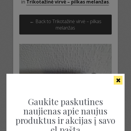
in
Trikotažinė virvė – pilkas melanžas
.
← Back to Trikotažinė virvė – pilkas
melanžas
Gaukite paskutines
naujienas apie naujus
produktus ir akcijas į savo
el.paštą