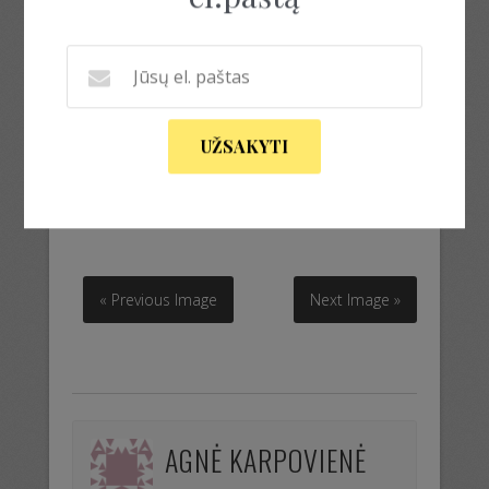
UŽSAKYTI
virvės nerimui
virvės nerimui
« Previous Image
Next Image »
AGNĖ KARPOVIENĖ