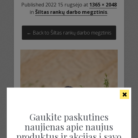
Published
2022 15 rugsėjo
at
1365 × 2048
in
Šiltas rankų darbo megztinis
.
← Back to Šiltas rankų darbo megztinis
Gaukite paskutines
naujienas apie naujus
produktus ir akcijas į savo