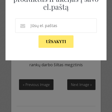
el.paštą
UŽSAKYTI
rankų darbo šiltas megztinis
rankų darbo šiltas megztinis
« Previous Image
Next Image »