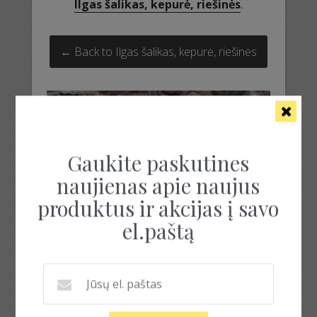
Ilgas šalikas, kepurė, riešinės
.
← Back to Ilgas šalikas, kepurė, riešinės
Gaukite paskutines
naujienas apie naujus
produktus ir akcijas į savo
el.paštą