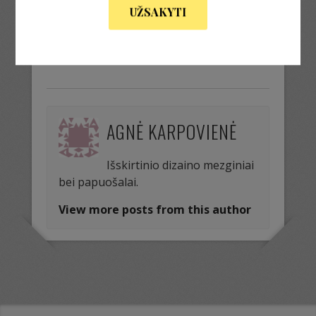
UŽSAKYTI
Next Image »
AGNĖ KARPOVIENĖ
Išskirtinio dizaino mezginiai
bei papuošalai.
View more posts from this author