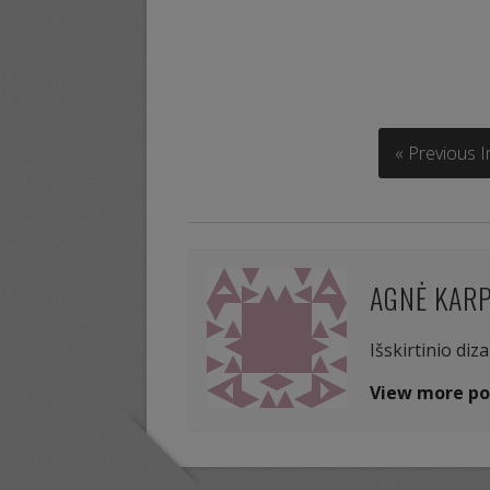
« Previous 
AGNĖ KAR
Išskirtinio diz
View more po