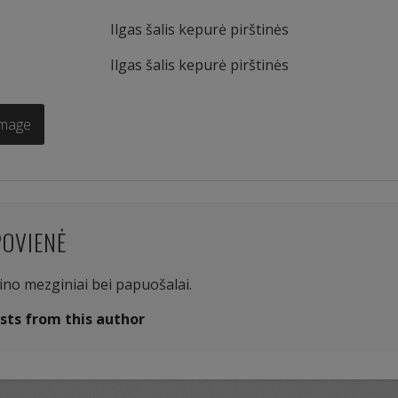
Ilgas šalis kepurė pirštinės
Ilgas šalis kepurė pirštinės
Image
POVIENĖ
aino mezginiai bei papuošalai.
sts from this author