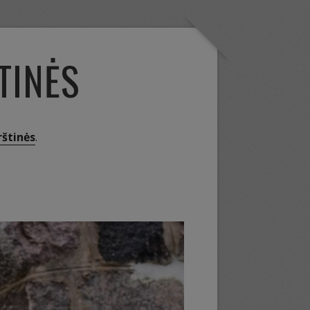
TINĖS
rštinės
.