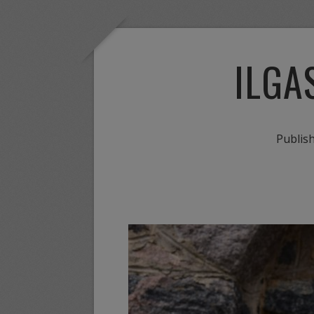
ILGA
Publis