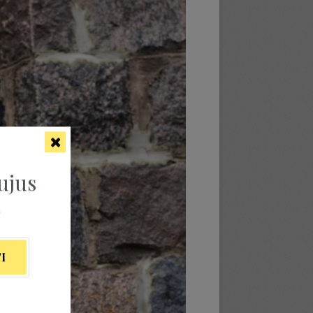
ujus
ą
I