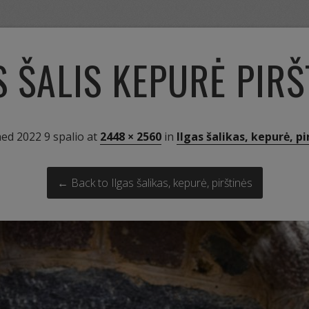
S ŠALIS KEPURĖ PIRŠ
hed
2022 9 spalio
at
2448 × 2560
in
Ilgas šalikas, kepurė, pi
← Back to Ilgas šalikas, kepurė, pirštinės