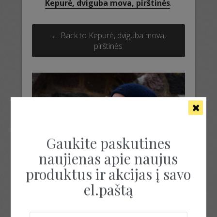
Kepurė, dviguba mova, pirštinės
.
← Back to Kepurė, dviguba mova,
pirštinės
Gaukite paskutines
naujienas apie naujus
produktus ir akcijas į savo
el.paštą