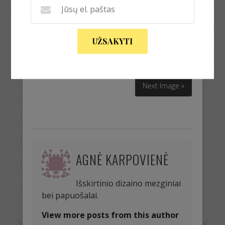
Kepurė mova pirštinės
UŽSAKYTI
Kepurė mova pirštinės
Next Image »
AGNĖ KARPOVIENĖ
Išskirtinio dizaino mezginiai
bei papuošalai.
View more posts from this author