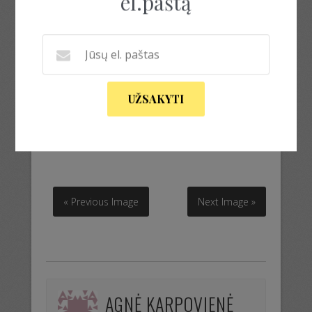
el.paštą
UŽSAKYTI
kombinezonas su kišenėmis
kombinezonas su kišenėmis
« Previous Image
Next Image »
AGNĖ KARPOVIENĖ