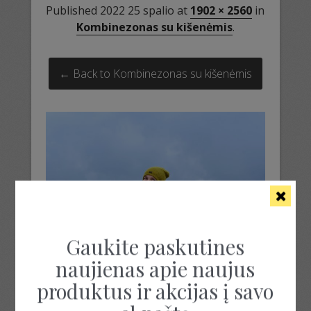
Published
2022 25 spalio
at
1902 × 2560
in
Kombinezonas su kišenėmis
.
← Back to Kombinezonas su kišenėmis
Gaukite paskutines
naujienas apie naujus
produktus ir akcijas į savo