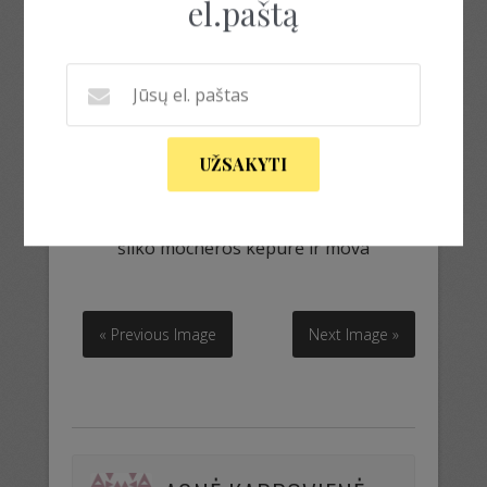
el.paštą
UŽSAKYTI
šilko mocheros kepurė ir mova
šilko mocheros kepurė ir mova
« Previous Image
Next Image »