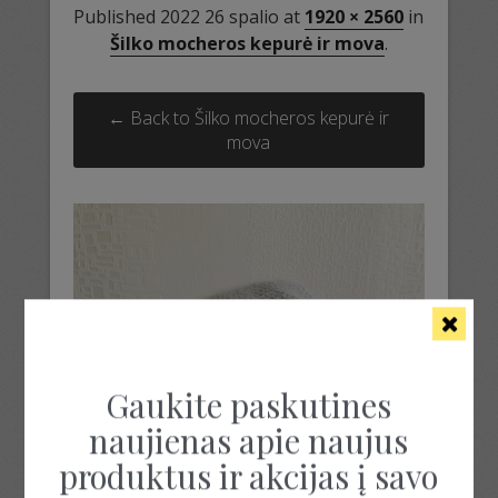
Published
2022 26 spalio
at
1920 × 2560
in
Šilko mocheros kepurė ir mova
.
← Back to Šilko mocheros kepurė ir
mova
Gaukite paskutines
naujienas apie naujus
produktus ir akcijas į savo