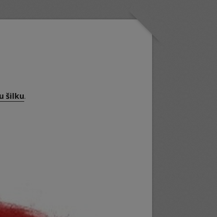
 šilku
.