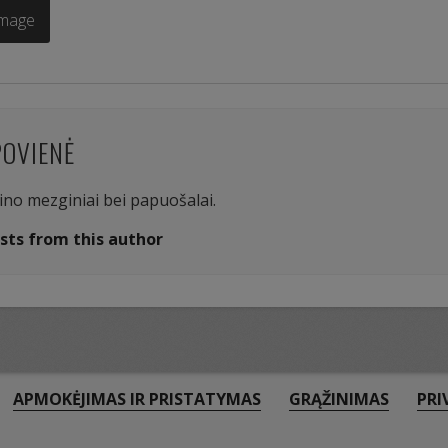
Image
POVIENĖ
aino mezginiai bei papuošalai.
sts from this author
APMOKĖJIMAS IR PRISTATYMAS
GRĄŽINIMAS
PRI