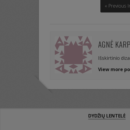
« Previous 
AGNĖ KAR
Išskirtinio diz
View more po
DYDŽIŲ LENTELĖ