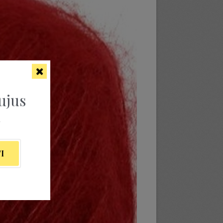
ujus
ą
I