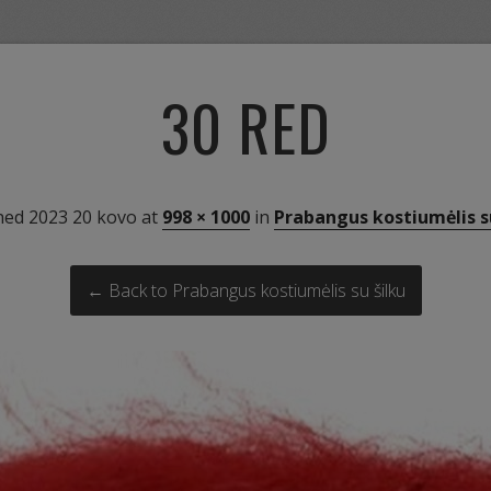
30 RED
hed
2023 20 kovo
at
998 × 1000
in
Prabangus kostiumėlis su
← Back to Prabangus kostiumėlis su šilku