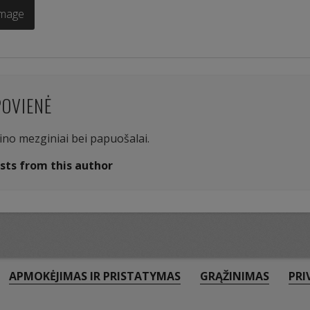
Image
POVIENĖ
aino mezginiai bei papuošalai.
sts from this author
APMOKĖJIMAS IR PRISTATYMAS
GRĄŽINIMAS
PRI