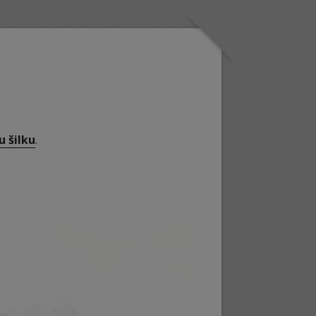
 šilku
.