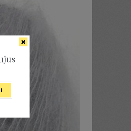
ujus
ą
I