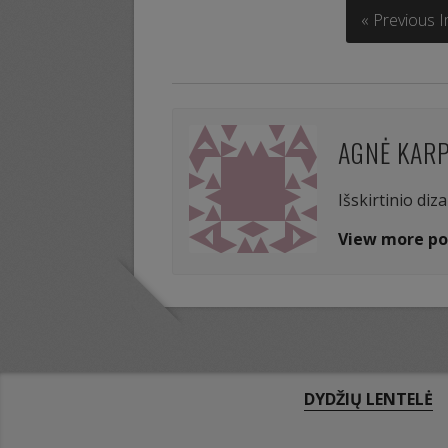
« Previous 
AGNĖ KAR
Išskirtinio diz
View more po
DYDŽIŲ LENTELĖ