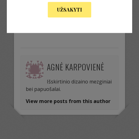
UŽSAKYTI
« Previous Image
Next Image »
AGNĖ KARPOVIENĖ
Išskirtinio dizaino mezginiai
bei papuošalai.
View more posts from this author