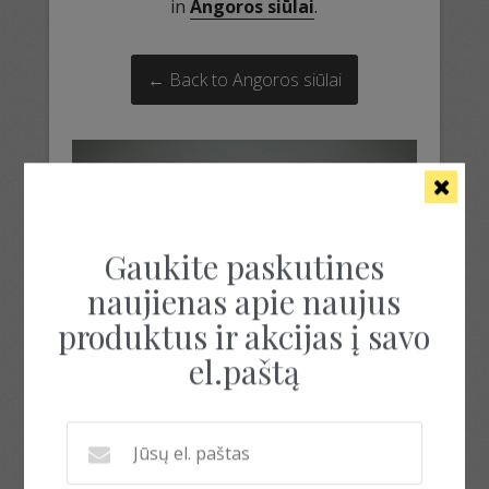
in
Angoros siūlai
.
← Back to Angoros siūlai
Gaukite paskutines
naujienas apie naujus
produktus ir akcijas į savo
el.paštą
angoros siulai
angoros siulai