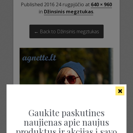
Published
2016 24 rugpjūčio
at
640 × 960
in
Džinsinis megztukas
.
← Back to Džinsinis megztukas
Gaukite paskutines
naujienas apie naujus
produktus ir akcijas į savo