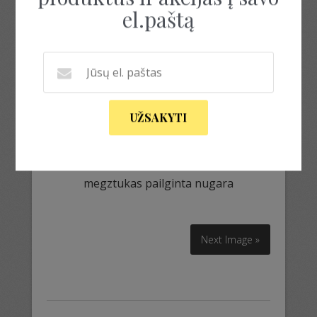
el.paštą
UŽSAKYTI
megztukas pailginta nugara
megztukas pailginta nugara
Next Image »