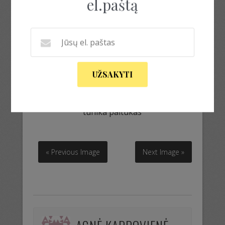
el.paštą
UŽSAKYTI
tunika paltukas
tunika paltukas
« Previous Image
Next Image »