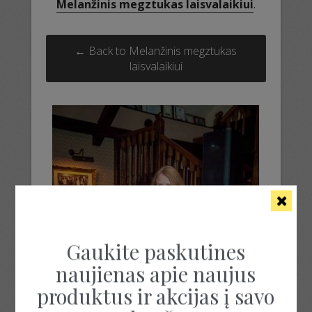
Melanžinis megztukas laisvalaikiui
.
← Back to Melanžinis megztukas
laisvalaikiui
Gaukite paskutines
naujienas apie naujus
produktus ir akcijas į savo