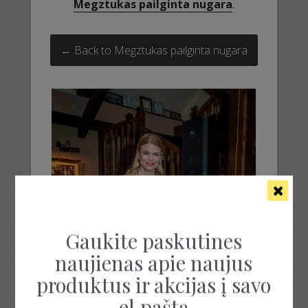
Megztukas pailginta nugara
.
← Back to Megztukas pailginta nugara
Gaukite paskutines
naujienas apie naujus
produktus ir akcijas į savo
el.paštą