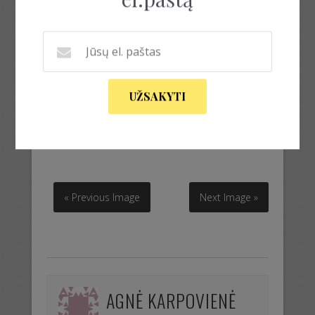
UŽSAKYTI
megzta liemene sijonas
megzta liemene sijonas
« Previous Image
Next Image »
AGNĖ KARPOVIENĖ