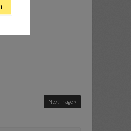
I
Next Image »