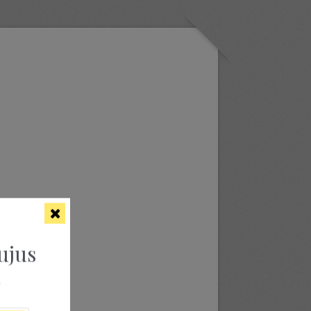
ujus
ą