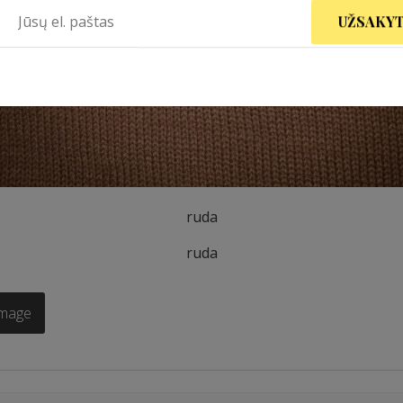
UŽSAKYT
ruda
ruda
Image