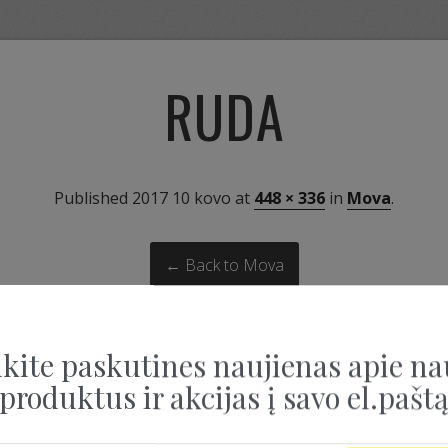
RUDA
Published
2017 10 kovo
at
448 × 336
in
Mova
.
← Back to Mova
kite paskutines naujienas apie na
produktus ir akcijas į savo el.pašt