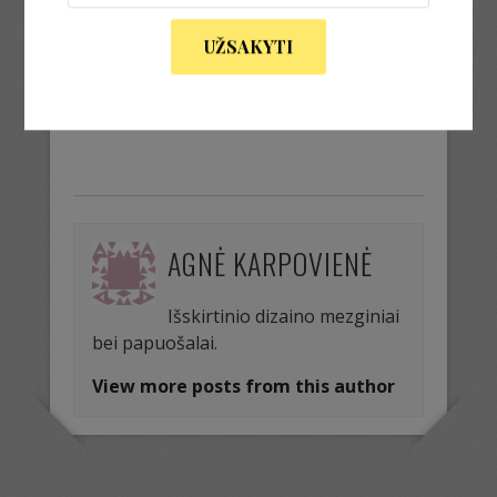
megztas paltukas
UŽSAKYTI
« Previous Image
Next Image »
AGNĖ KARPOVIENĖ
Išskirtinio dizaino mezginiai
bei papuošalai.
View more posts from this author