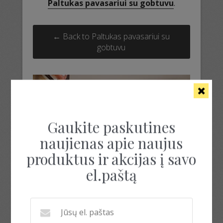
Paltukas pavasariui su gobtuvu
.
← Back to Paltukas pavasariui su
gobtuvu
Gaukite paskutines
naujienas apie naujus
produktus ir akcijas į savo
el.paštą
megztas paltukas