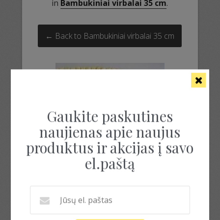
in
Bambukiniai virbalai 35 cm
.
← Back to Bambukiniai virbalai 35 cm
Gaukite paskutines
naujienas apie naujus
produktus ir akcijas į savo
el.paštą
bambukiniai virbalai
bambukiniai virbalai