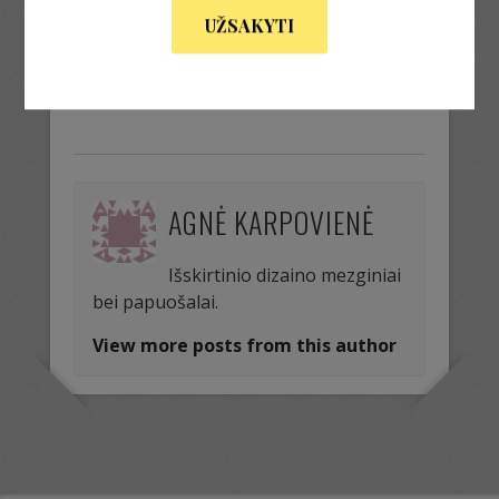
UŽSAKYTI
Next Image »
AGNĖ KARPOVIENĖ
Išskirtinio dizaino mezginiai
bei papuošalai.
View more posts from this author