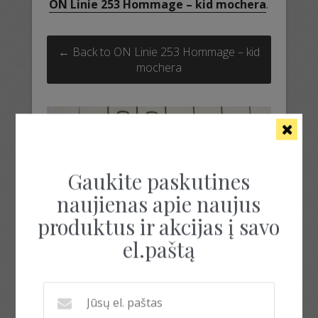
ON Linie 253 Hommage – kid mochera
.
← Back to ON Linie 253 Hommage – kid
mochera
Gaukite paskutines
naujienas apie naujus
produktus ir akcijas į savo
el.paštą
bbb soft by dream