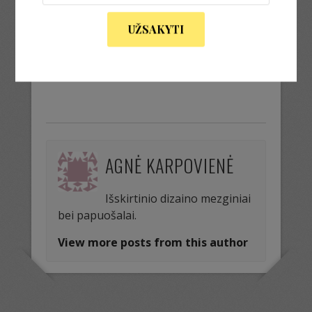
bbb soft by dream
UŽSAKYTI
« Previous Image
Next Image »
AGNĖ KARPOVIENĖ
Išskirtinio dizaino mezginiai
bei papuošalai.
View more posts from this author