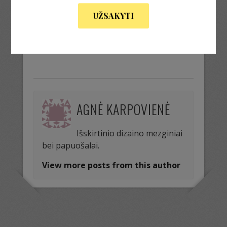
UŽSAKYTI
« Previous Image
AGNĖ KARPOVIENĖ
Išskirtinio dizaino mezginiai
bei papuošalai.
View more posts from this author