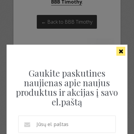
BBB Timothy
.
← Back to BBB Timothy
Gaukite paskutines
naujienas apie naujus
produktus ir akcijas į savo
el.paštą
bbb timothy
bbb timothy