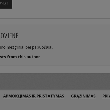
Image
POVIENĖ
aino mezginiai bei papuošalai.
sts from this author
APMOKĖJIMAS IR PRISTATYMAS
GRĄŽINIMAS
PRI