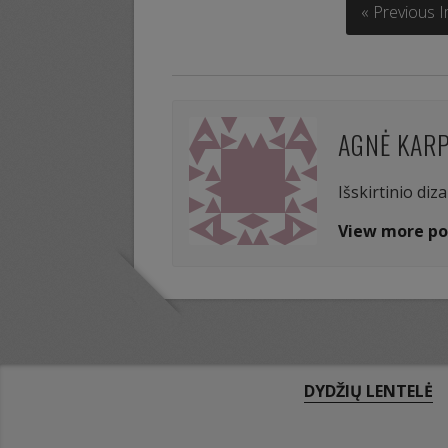
« Previous 
AGNĖ KAR
Išskirtinio diz
View more po
DYDŽIŲ LENTELĖ