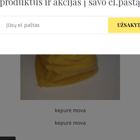
produktus ir akcijas į savo el.pašt
UŽSAKYT
kepurė mova
kepurė mova