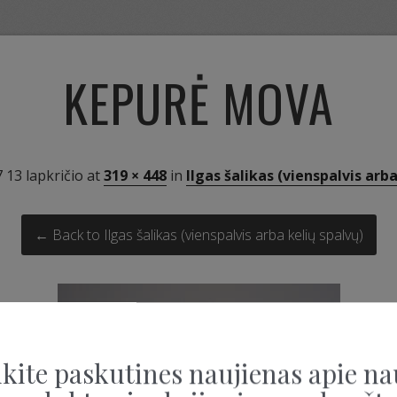
KEPURĖ MOVA
 13 lapkričio
at
319 × 448
in
Ilgas šalikas (vienspalvis arb
← Back to Ilgas šalikas (vienspalvis arba kelių spalvų)
kite paskutines naujienas apie na