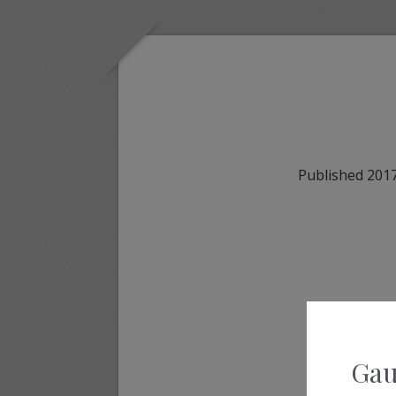
Published
2017
Gau