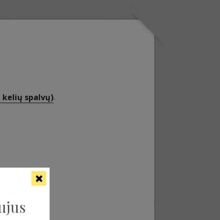
a kelių spalvų)
.
ujus