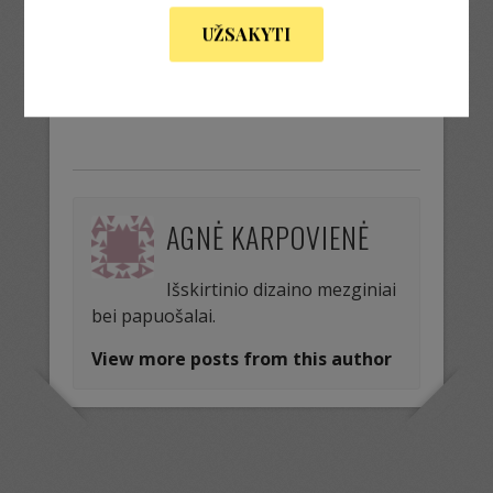
UŽSAKYTI
« Previous Image
Next Image »
AGNĖ KARPOVIENĖ
Išskirtinio dizaino mezginiai
bei papuošalai.
View more posts from this author