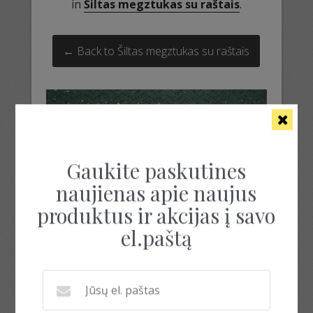
in
Šiltas megztukas su raštais
.
← Back to Šiltas megztukas su raštais
Gaukite paskutines
naujienas apie naujus
produktus ir akcijas į savo
el.paštą
ilgos riešinės su raštais
ilgos riešinės su raštais