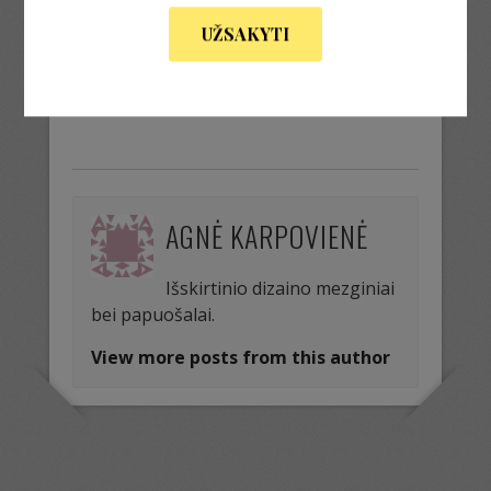
UŽSAKYTI
« Previous Image
AGNĖ KARPOVIENĖ
Išskirtinio dizaino mezginiai
bei papuošalai.
View more posts from this author