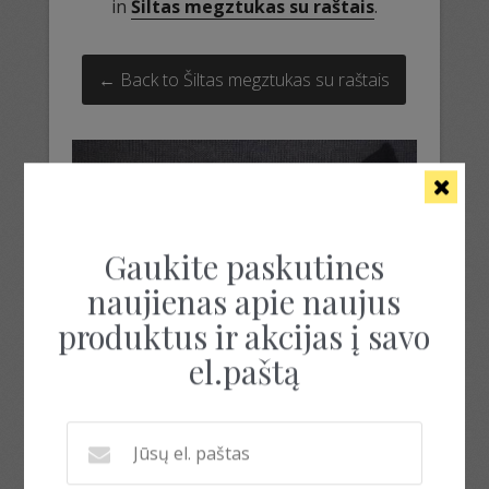
in
Šiltas megztukas su raštais
.
← Back to Šiltas megztukas su raštais
Gaukite paskutines
naujienas apie naujus
produktus ir akcijas į savo
el.paštą
ilgos riešinės su raštais
ilgos riešinės su raštais