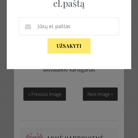
el.paštą
UŽSAKYTI
laisvalaikio kardiganas
laisvalaikio kardiganas
« Previous Image
Next Image »