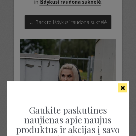
in
Išdykusi raudona suknelė
.
← Back to Išdykusi raudona suknelė
Gaukite paskutines
naujienas apie naujus
produktus ir akcijas į savo