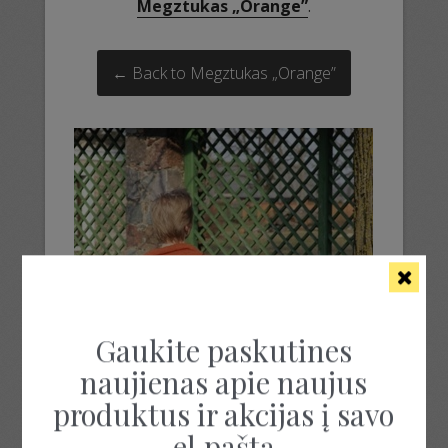
Megztukas „Orange”
.
← Back to Megztukas „Orange”
Gaukite paskutines
naujienas apie naujus
produktus ir akcijas į savo
el.paštą