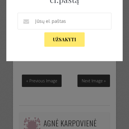
UŽSAKYTI
megztukas
megztukas
« Previous Image
Next Image »
AGNĖ KARPOVIENĖ