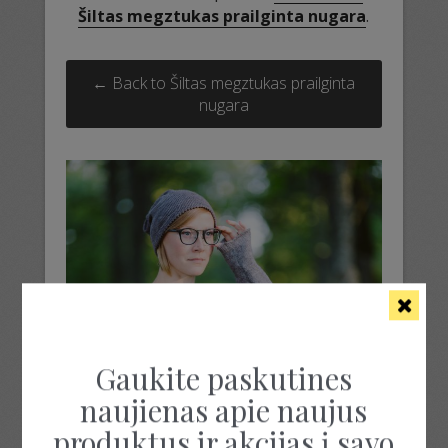
Šiltas megztukas prailginta nugara
.
← Back to Šiltas megztukas prailginta
nugara
Gaukite paskutines
naujienas apie naujus
produktus ir akcijas į savo