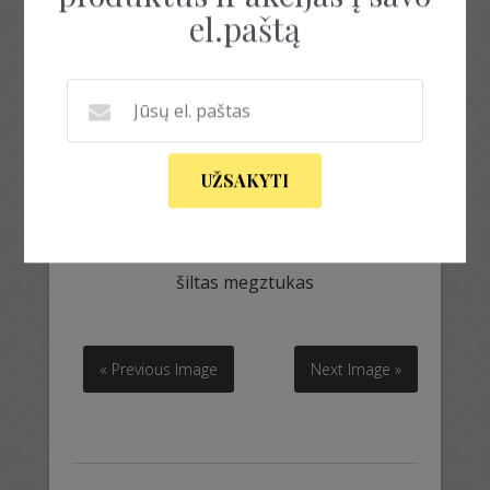
el.paštą
UŽSAKYTI
šiltas megztukas
šiltas megztukas
« Previous Image
Next Image »