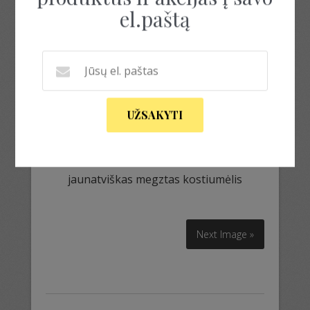
el.paštą
UŽSAKYTI
jaunatviškas megztas kostiumėlis
jaunatviškas megztas kostiumėlis
Next Image »