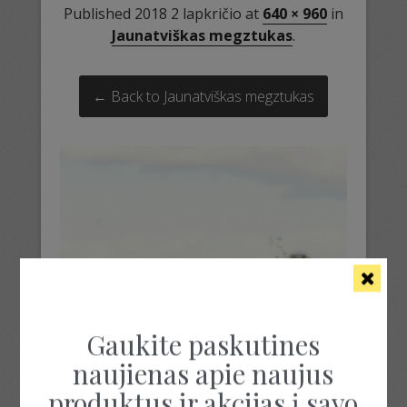
Published
2018 2 lapkričio
at
640 × 960
in
Jaunatviškas megztukas
.
← Back to Jaunatviškas megztukas
Gaukite paskutines
naujienas apie naujus
produktus ir akcijas į savo