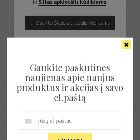
in
Šiltas apklotėlis kūdikiams
.
← Back to Šiltas apklotėlis kūdikiams
Gaukite paskutines
naujienas apie naujus
produktus ir akcijas į savo
el.paštą
šiltas pledukas
šiltas pledukas