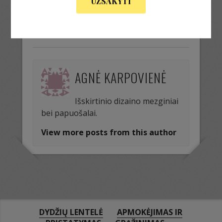
UŽSAKYTI
« Previous Image
Next Image »
AGNĖ KARPOVIENĖ
Išskirtinio dizaino mezginiai
bei papuošalai.
View more posts from this author
DYDŽIŲ LENTELĖ
APMOKĖJIMAS IR