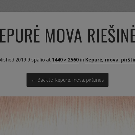
EPURĖ MOVA RIEŠIN
lished
2019 9 spalio
at
1440 × 2560
in
Kepurė, mova, piršti
← Back to Kepurė, mova, pirštinės