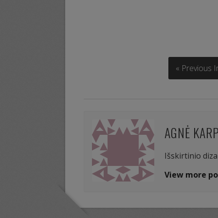
« Previous 
AGNĖ KAR
Išskirtinio diz
View more po