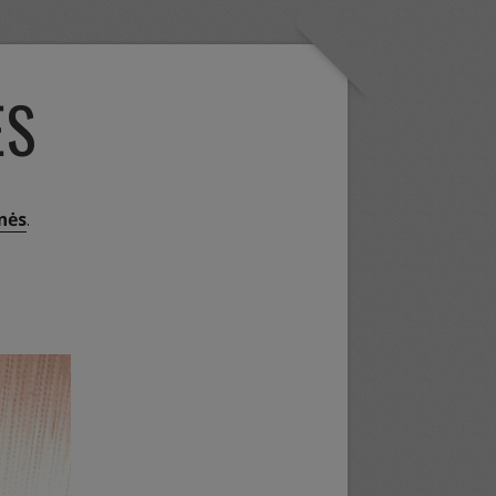
ĖS
nės
.