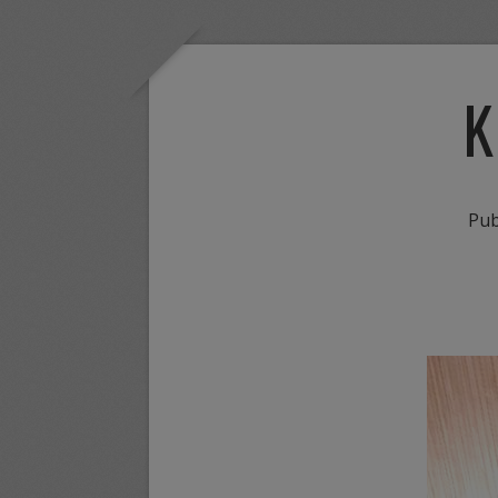
K
Pub