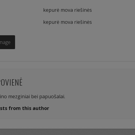
kepurė mova riešinės
kepurė mova riešinės
Image
POVIENĖ
aino mezginiai bei papuošalai.
sts from this author