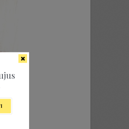
ujus
ą
I