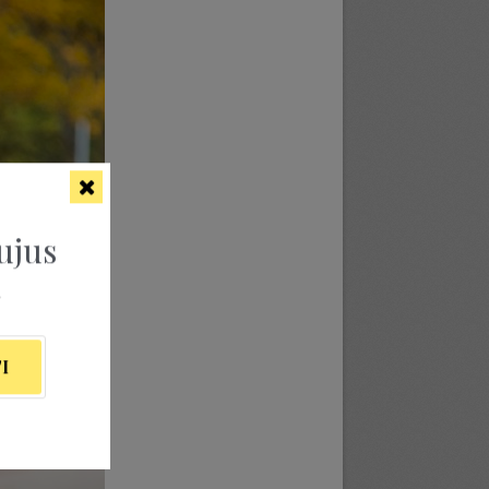
ujus
ą
I