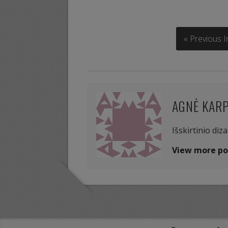
« Previous 
AGNĖ KAR
Išskirtinio diz
View more po