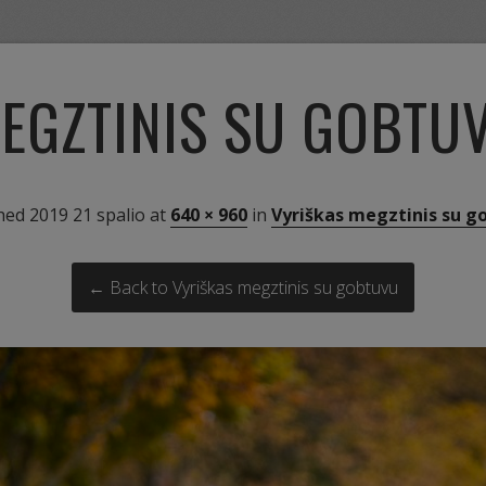
EGZTINIS SU GOBTU
shed
2019 21 spalio
at
640 × 960
in
Vyriškas megztinis su g
← Back to Vyriškas megztinis su gobtuvu