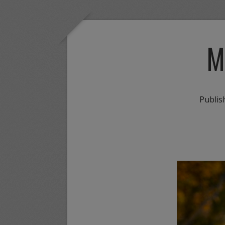
M
Publi