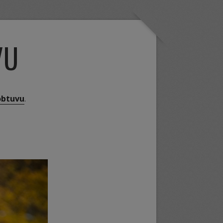
VU
obtuvu
.