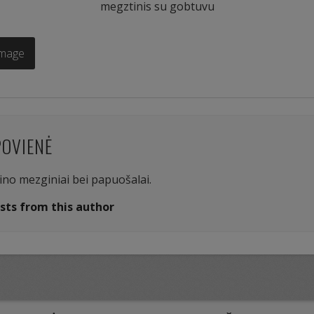
megztinis su gobtuvu
Image
POVIENĖ
aino mezginiai bei papuošalai.
sts from this author