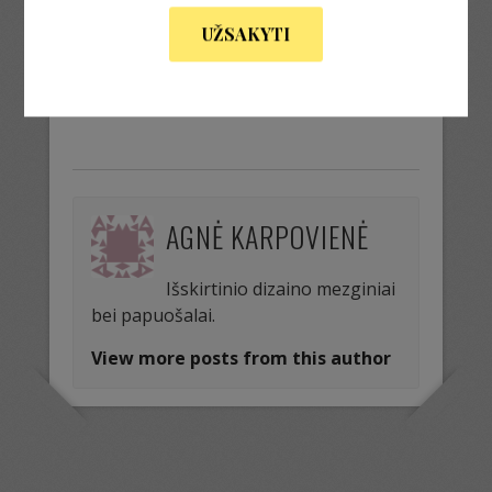
UŽSAKYTI
« Previous Image
Next Image »
AGNĖ KARPOVIENĖ
Išskirtinio dizaino mezginiai
bei papuošalai.
View more posts from this author