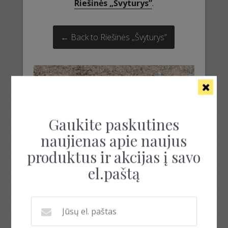
Riešinės „Švyturys”
.
← Back to Riešinės „Švyturys”
Gaukite paskutines
naujienas apie naujus
produktus ir akcijas į savo
el.paštą
rankų darbo riešinės
rankų darbo riešinės