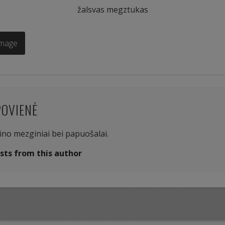
žalsvas megztukas
Image
POVIENĖ
aino mezginiai bei papuošalai.
sts from this author