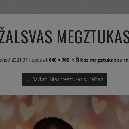
ŽALSVAS MEGZTUKA
ished
2021 31 liepos
at
640 × 960
in
Šiltas megztukas su ra
← Back to Šiltas megztukas su raštais