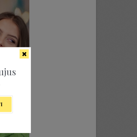
ujus
ą
I