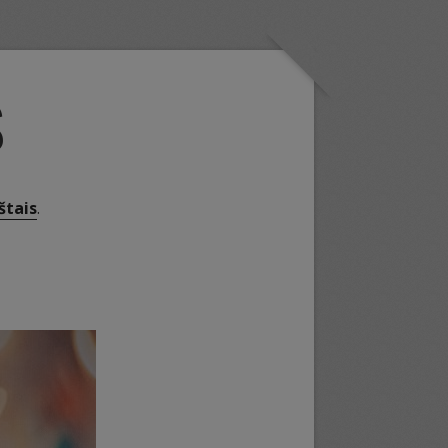
S
štais
.