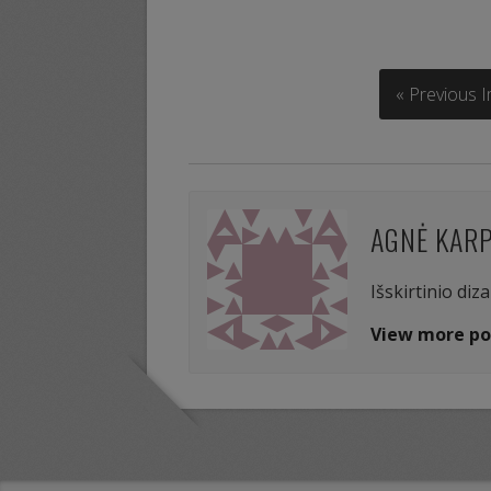
« Previous 
AGNĖ KAR
Išskirtinio diz
View more po