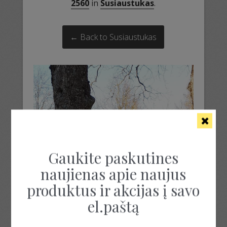
2560
in
Susiaustukas
.
← Back to Susiaustukas
Gaukite paskutines
naujienas apie naujus
produktus ir akcijas į savo
el.paštą