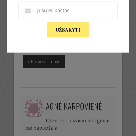
susiaustukas
UŽSAKYTI
susiaustukas
« Previous Image
AGNĖ KARPOVIENĖ
Išskirtinio dizaino mezginiai
bei papuošalai.