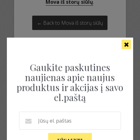
Mova iš storų siūlų
.
← Back to Mova iš storų siūlų
Gaukite paskutines
naujienas apie naujus
produktus ir akcijas į savo
el.paštą
snoodas salikas mova
snoodas salikas mova