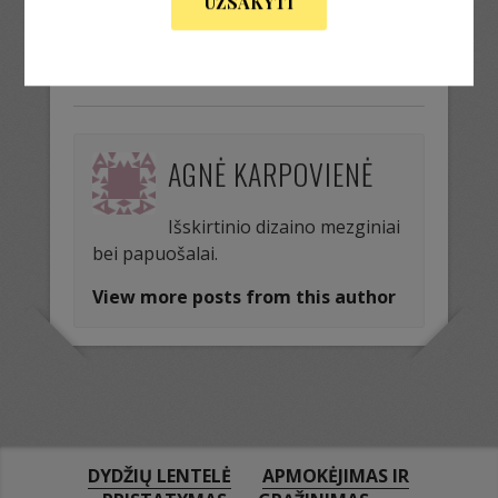
UŽSAKYTI
« Previous Image
Next Image »
AGNĖ KARPOVIENĖ
Išskirtinio dizaino mezginiai
bei papuošalai.
View more posts from this author
DYDŽIŲ LENTELĖ
APMOKĖJIMAS IR