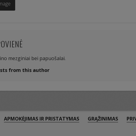
Image
POVIENĖ
aino mezginiai bei papuošalai.
sts from this author
APMOKĖJIMAS IR PRISTATYMAS
GRĄŽINIMAS
PRI