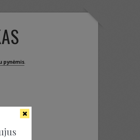
KAS
su pynėmis
.
ujus