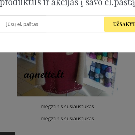
produktus ir akcijas į savo el.pašt
UŽSAKYT
megztinis susiaustukas
megztinis susiaustukas