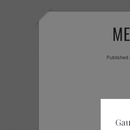
ME
Published
Gau