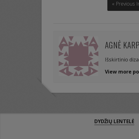
« Previous 
AGNĖ KAR
Išskirtinio diz
View more po
DYDŽIŲ LENTELĖ