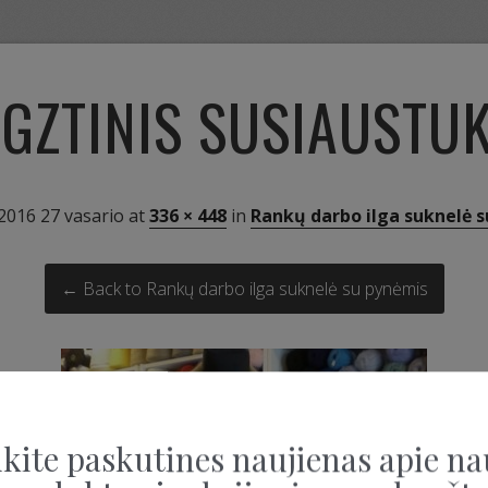
GZTINIS SUSIAUSTU
2016 27 vasario
at
336 × 448
in
Rankų darbo ilga suknelė 
← Back to Rankų darbo ilga suknelė su pynėmis
kite paskutines naujienas apie na