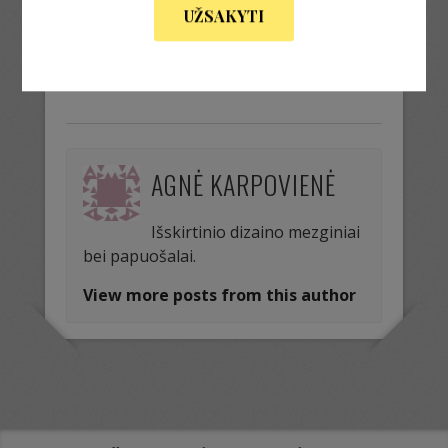
UŽSAKYTI
« Previous Image
Next Image »
AGNĖ KARPOVIENĖ
Išskirtinio dizaino mezginiai
bei papuošalai.
View more posts from this author