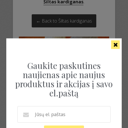
Šiltas kardiganas
.
← Back to Šiltas kardiganas
Gaukite paskutines
naujienas apie naujus
produktus ir akcijas į savo
el.paštą
hdrpl