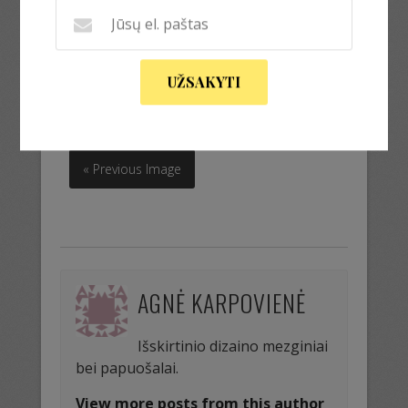
UŽSAKYTI
nor
« Previous Image
AGNĖ KARPOVIENĖ
Išskirtinio dizaino mezginiai
bei papuošalai.
View more posts from this author