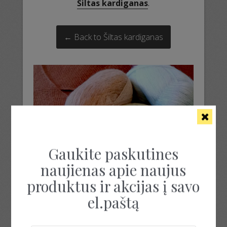
Šiltas kardiganas
.
← Back to Šiltas kardiganas
Gaukite paskutines
naujienas apie naujus
produktus ir akcijas į savo
el.paštą