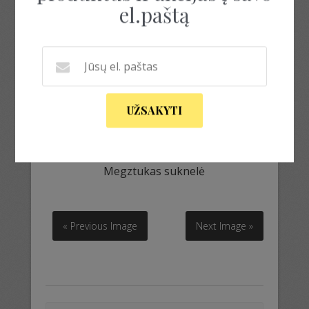
el.paštą
UŽSAKYTI
Megztukas suknelė
Megztukas suknelė
« Previous Image
Next Image »