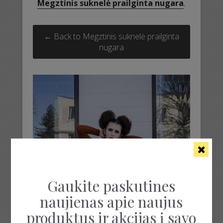
Megztinis suknelė prailginta nugara
.
← Back to Megztinis suknelė prailginta
nugara
Gaukite paskutines
naujienas apie naujus
produktus ir akcijas į savo