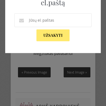
el.paštą
UŽSAKYTI
Megztukas pavasariui
Megztukas pavasariui
« Previous Image
Next Image »