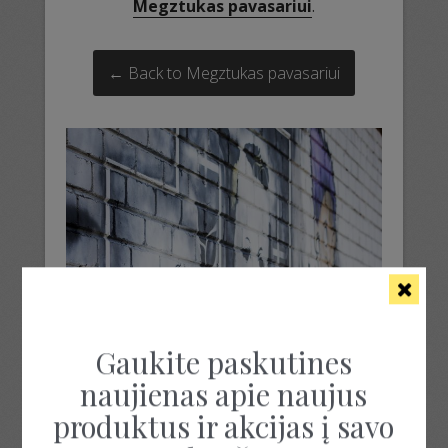
Megztukas pavasariui
.
← Back to Megztukas pavasariui
Gaukite paskutines
naujienas apie naujus
produktus ir akcijas į savo