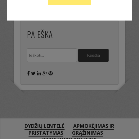
PAIEŠKA
DYDŽIŲ LENTELĖ
APMOKĖJIMAS IR
PRISTATYMAS
GRĄŽINIMAS