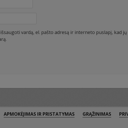
šsaugoti vardą, el. pašto adresą ir interneto puslapį, kad jų n
arą.
APMOKĖJIMAS IR PRISTATYMAS
GRĄŽINIMAS
PRI