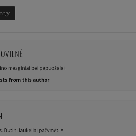
Image
POVIENĖ
aino mezginiai bei papuošalai.
sts from this author
N
s.
Būtini laukeliai pažymėti
*