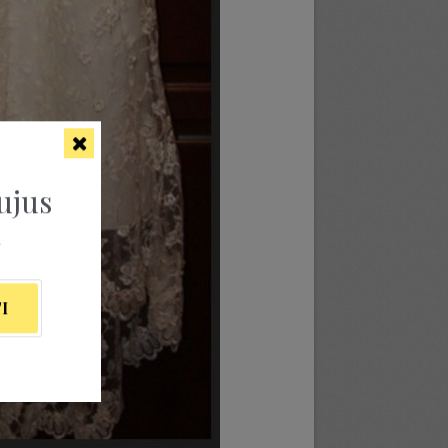
ujus
ą
I