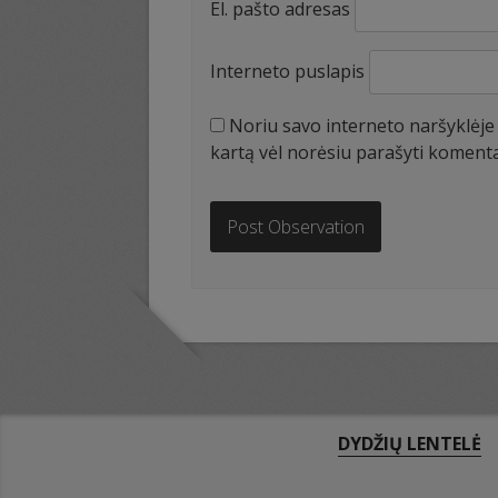
El. pašto adresas
Interneto puslapis
Noriu savo interneto naršyklėje i
kartą vėl norėsiu parašyti koment
DYDŽIŲ LENTELĖ