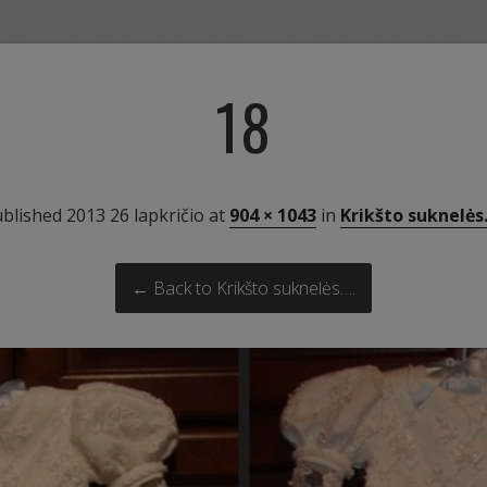
18
ublished
2013 26 lapkričio
at
904 × 1043
in
Krikšto suknelės
← Back to Krikšto suknelės….