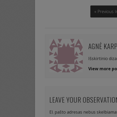
« Previous 
AGNĖ KAR
Išskirtinio diz
View more po
LEAVE YOUR OBSERVATIO
El. pašto adresas nebus skelbiama