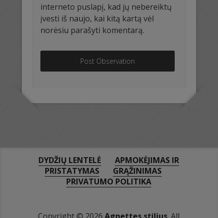
interneto puslapį, kad jų nebereiktų
įvesti iš naujo, kai kitą kartą vėl
norėsiu parašyti komentarą.
DYDŽIŲ LENTELĖ
APMOKĖJIMAS IR
PRISTATYMAS
GRĄŽINIMAS
PRIVATUMO POLITIKA
Copyright © 2026
Agnettes stilius
. All