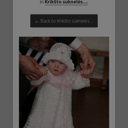
in
Krikšto suknelės….
.
← Back to Krikšto suknelės….