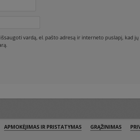
šsaugoti vardą, el. pašto adresą ir interneto puslapį, kad jų n
arą.
APMOKĖJIMAS IR PRISTATYMAS
GRĄŽINIMAS
PRI