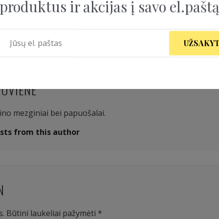
produktus ir akcijas į savo el.pašt
Image
UŽSAKYT
POVIENĖ
aino mezginiai bei papuošalai.
sts from this author
N
s.
Būtini laukeliai pažymėti
*