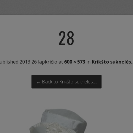
28
ublished
2013 26 lapkričio
at
600 × 573
in
Krikšto suknelės
← Back to Krikšto suknelės….