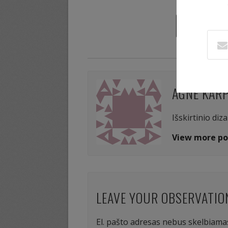
« Previous 
AGNĖ KAR
Išskirtinio diz
View more po
LEAVE YOUR OBSERVATIO
El. pašto adresas nebus skelbiama