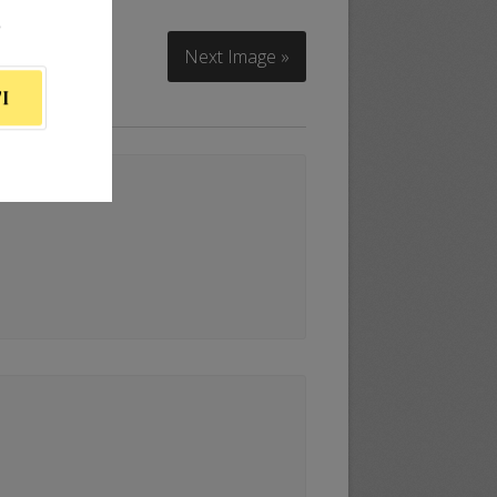
ą
Next Image »
I