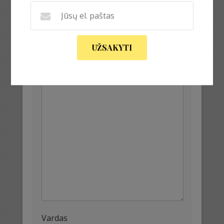
El. pašto adresas nebus skelbiamas.
Būtini laukeliai pažymėti
*
Komentaras
*
UŽSAKYTI
Vardas