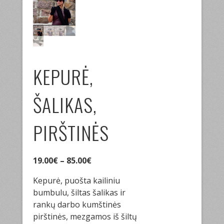
KEPURĖ,
ŠALIKAS,
PIRŠTINĖS
19.00
€
–
85.00
€
Kepurė, puošta kailiniu
bumbulu, šiltas šalikas ir
rankų darbo kumštinės
pirštinės, mezgamos iš šiltų