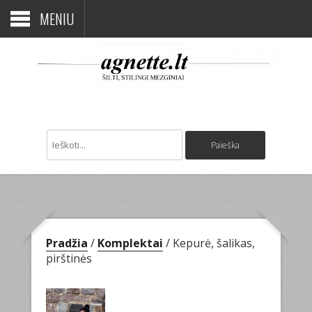
MENIU
Pradžia
/
Komplektai
/ Kepurė, šalikas,
pirštinės