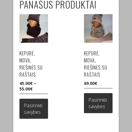
PANAŠŪS PRODUKTAI
KEPURĖ,
KEPURĖ,
MOVA,
MOVA,
RIEŠINĖS SU
RIEŠINĖS SU
RAŠTAIS
RAŠTAIS
45.00
€
–
69.00
€
55.00
€
This
This
product
Pasirinkti
product
has
Pasirinkti
savybes
has
multiple
savybes
multiple
variants.
variants.
The
The
options