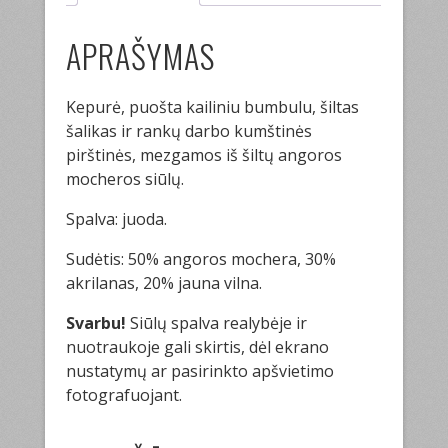
APRAŠYMAS
Kepurė, puošta kailiniu bumbulu, šiltas
šalikas ir rankų darbo kumštinės
pirštinės, mezgamos iš šiltų angoros
mocheros siūlų.
Spalva: juoda.
Sudėtis: 50% angoros mochera, 30%
akrilanas, 20% jauna vilna.
Svarbu!
Siūlų spalva realybėje ir
nuotraukoje gali skirtis, dėl ekrano
nustatymų ar pasirinkto apšvietimo
fotografuojant.