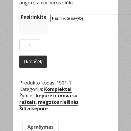
angoros mocheros siūlų.
Pasirinkite
produkto
kiekis:
Kepurė,
šalikas,
Į krepšelį
pirštinės
Produkto kodas:
1901-1
Kategorija:
Komplektai
Žymos:
kepurė ir mova su
raštais
,
megztos riešinės
,
Šilta kepurė
Aprašymas