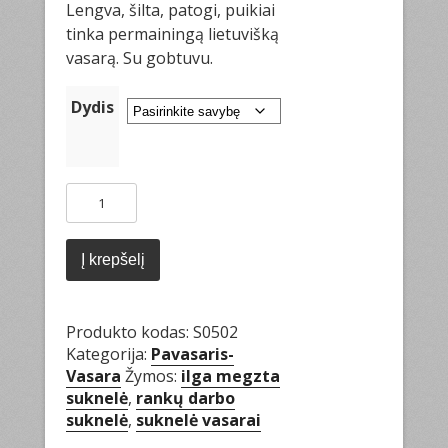
Lengva, šilta, patogi, puikiai
tinka permainingą lietuvišką
vasarą. Su gobtuvu.
Dydis
produkto
kiekis:
Megzta
suknelė
Į krepšelį
"Nida"
Produkto kodas:
S0502
Kategorija:
Pavasaris-
Vasara
Žymos:
ilga megzta
suknelė
,
rankų darbo
suknelė
,
suknelė vasarai