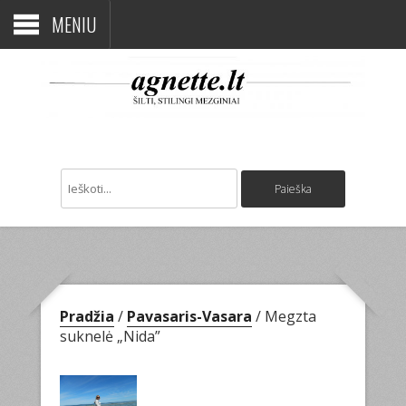
MENIU
Pradžia
/
Pavasaris-Vasara
/ Megzta
suknelė „Nida”