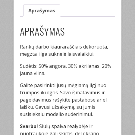
Aprašymas
APRAŠYMAS
Rankų darbo kiauraraščiais dekoruota,
megzta ilga suknelė laisvalaikiui.
Sudėtis: 50% angora, 30% akrilanas, 20%
jauna vilna.
Galite pasirinkti jūsų mėgiamą ilgį nuo
trumpos iki ilgos. Savo išmatavimus ir
pageidavimus rašykite pastabose ar el.
laišku. Gavusi užsakymą, su jumis
susisieksiu modelio suderinimui.
Svarbu!
Siūlų spalva realybėje ir
nuotraukoje gali skirtis, dėl ekrano