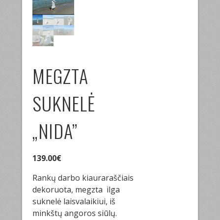
MEGZTA
SUKNELĖ
„NIDA”
139.00
€
Rankų darbo kiauraraščiais
dekoruota, megzta ilga
suknelė laisvalaikiui, iš
minkštų angoros siūlų.