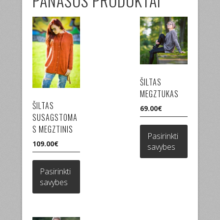
PANAŠŪS PRODUKTAI
ŠILTAS
MEGZTUKAS
ŠILTAS
69.00
€
SUSAGSTOMA
This
S MEGZTINIS
product
Pasirinkti
has
109.00
€
savybes
multiple
This
variants.
product
Pasirinkti
The
has
savybes
options
multiple
may
variants.
be
The
chosen