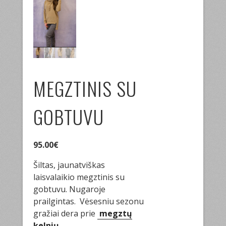
MEGZTINIS SU
GOBTUVU
95.00
€
Šiltas, jaunatviškas
laisvalaikio megztinis su
gobtuvu. Nugaroje
prailgintas. Vėsesniu sezonu
gražiai dera prie
megztų
kelnių.