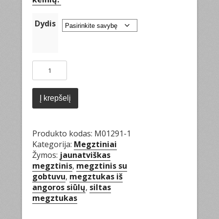
Dydis
produkto
kiekis:
Megztinis
su
Į krepšelį
gobtuvu
Produkto kodas:
M01291-1
Kategorija:
Megztiniai
Žymos:
jaunatviškas
megztinis
,
megztinis su
gobtuvu
,
megztukas iš
angoros siūlų
,
siltas
megztukas